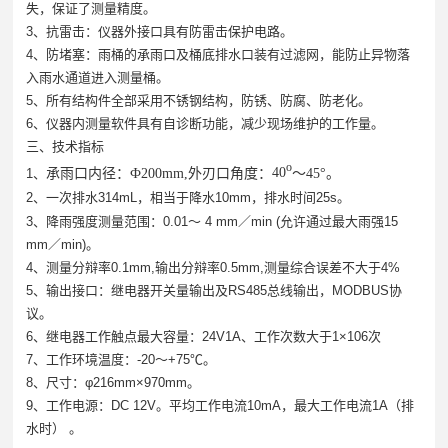
失，保证了测量精度。
3、抗雷击：仪器外接口具有防雷击保护电路。
4、防堵塞：雨桶的承雨口及桶底排水口装有过滤网，能防止异物落
入雨水通道进入测量桶。
5、所有结构件全部采用不锈钢结构，防锈、防腐、防老化。
6、仪器内测量软件具有自诊断功能，减少现场维护的工作量。
三、技术指标
o
1、
承雨口内径：
Ф
200
mm
,
外刃口角度
：
40
～
45
°
。
2、一次排水314mL，相当于降水10mm，排水时间25s。
3、降雨强度测量范围：0.01～ 4 mm／min (允许通过最大雨强15
mm／min)。
4、测量分辩率0.1mm,输出分辩率0.5mm,测量综合误差不大于4%
5、输出接口：继电器开关量输出及RS485总线输出，MODBUS协
议。
6、继电器工作触点最大容量：24V1A、工作次数大于1×106次
7、工作环境温度：-20～+75℃。
8、尺寸：φ216mm×970mm。
9、工作电源：DC 12V。平均工作电流10mA，最大工作电流1A（排
水时） 。