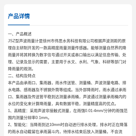
产品详情
一、产品概述
JSZ型声波雨量计是徐州市伟思水务科技有限公司根据声波测距的原
理自主研制开发的一款高精度雨量测量传感器。能够测量自然界的降
雨量并将其转换为数字信号通过开关或串口输出以满足信息传输、处
理、记录及显示的需要，主要用于水文、水利、气象、科研等部门对
降雨量的观测。
二、结构及特点
本产品由承雨口、集雨器，雨水传送管、测量桶、声波测量电路、排
水电路、感雨器及不锈钢外筒等组成。当外部降雨时，雨水通过承雨
口、集雨器及传送管平稳到达测量承雨桶，声波通过测量承雨桶内的
水位的变化来计算降雨量，具有数据平稳，测量精度高的优点。
1、高精度：采用声波非接触式测量，在雨强0.01-4mm/分钟的雨强范
围内测量分辩率0.1mm。
2、智能化：当降雨到达10mm时自动进行排水处理，排水时正在降落
的雨水自动截留在承雨漏斗内，待排水结束后放入测量桶，不会流