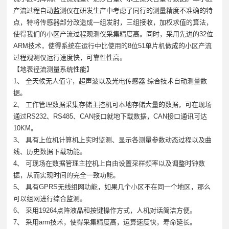
产流过程自动监测仪在研发生产中考虑了同行的测量精度不准确的特
点，特将传感器部分改造成一组发射，三组接收，加权求值的算法，
使得我们的小区产流过程观测仪采集精度高。同时，采用先进的
32
位
ARM
技术，使得系统在运行中比使用的
8
位
51
单片机做成的小区产流
过程观测仪运行速度快，可靠性性高。
【地表径流测量系统性能】
1、
全天候无人值守，超声波以及光电传感器
综合技术自动测量数
据。
2、
工作管理数据采集存储主控机可本地存储大量的数据，可在现场
通过
RS232
、
RS485
、
CAN
接口就地下载数据，
CAN
接口通讯可达
10KM
。
3、
具有上位机计算机上实时监测、显示各测量参数动态过程以及曲
线、历史数据下载功能。
4、
可现场在数据管理主控机上自由设置采样频率以及调整时钟数
据，从而实现时间的完全一致功能。
5、
具有
GPRS
无线组网功能，如果几个小区不在同一个地区，那么
可以组网进行综合监测。
6、
采用
19264
点阵液晶和按键操作方式，人机对话简洁方便。
7、
采用
arm
技术，使得采集精度高，运算速度快，寿命延长。