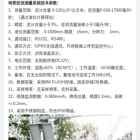
地表径流测量系统技术参数：
1、
测量范围：泥沙含量
0-120
公斤
/
立方米；径流量
0.018-17000
毫升
/
秒；（通过液位计算得出）
2、
精度：泥沙含量小于
3%
，径流流量误差小于
3
毫升
/
秒；
3、
液位测量范围：
0-1500mm,
精度：
±5mm
；分辨力：
1mm
；
4、
通讯接口：
RS232
、
RS485
；
5、
通讯方式：
GPRS
无线通讯，可将数据上传到监控中心；
6、
显示方式：点阵液晶显示；
7、
电压范围：太阳能供电
DC12V
；
8、
工作环境：湿度
≤92%
（
30-50℃
）
；
工作温度：
-10-50
摄氏度；
9、
备电：在无太阳的情况下，蓄电池可连续工作
168
小时。
10、
数据容量：采用
8M FLASH
存储，固态存储
2
年数据。
11、
采样频率：无采样频率，实时采集。
12
、雨强监测数据：
0-360mm/h
，降雨总量：精度
0.2mm
，误差：
+/-0.2mm
。
13
、采用不锈钢制造，符合
IP65
等级。