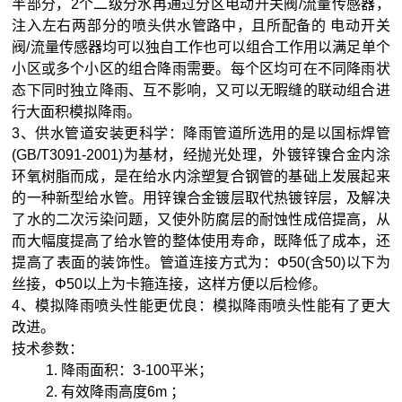
半部分，
2
个二级分水再通过分区电动开关阀
/
流量传感器，
注入左右两部分的喷头供水管路中，且所配备的 电动开关
阀
/
流量传感器均可以独自工作也可以组合工作用以满足单个
小区或多个小区的组合降雨需要。每个区均可在不同降雨状
态下同时独立降雨、互不影响，又可以无暇缝的联动组合进
行大面积模拟降雨。
3
、供水管道安装更科学：降雨管道所选用的是以国标焊管
(GB/T3091-2001)
为基材，经抛光处理，外镀锌镍合金内涂
环氧树脂而成，是在给水内涂塑复合钢管的基础上发展起来
的一种新型给水管。用锌镍合金镀层取代热镀锌层，及解决
了水的二次污染问题，又使外防腐层的耐蚀性成倍提高，从
而大幅度提高了给水管的整体使用寿命，既降低了成本，还
提高了表面的装饰性。管道连接方式为：Φ
50(
含
50)
以下为
丝接，Φ
50
以上为卡箍连接，这样方便以后检修。
4
、模拟降雨喷头性能更优良：模拟降雨喷头性能有了更大
改进。
技术参数：
1.
降雨面积：
3-100
平米
；
2.
有效降雨高度
6m ；