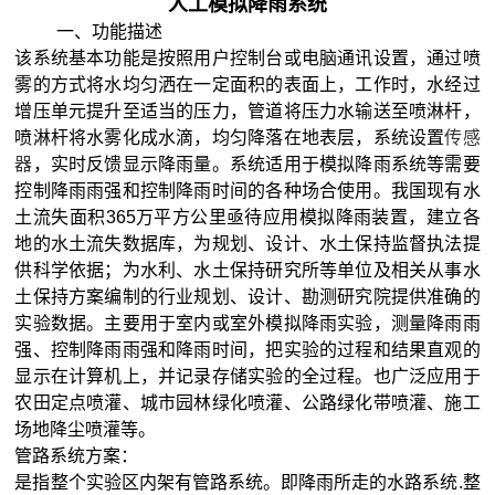
人工模拟降雨系统
一、功能描述
该系统基本功能是按照用户控制台或电脑通讯设置，通过喷
雾的方式将水均匀洒在一定面积的表面上，工作时，水经过
增压单元提升至适当的压力，管道将压力水输送至喷淋杆，
喷淋杆将水雾化成水滴，均匀降落在地表层，系统设置
传感
器
，实时反馈显示降雨量。系统适用于模拟降雨系统等需要
控制降雨雨强和控制降雨时间的各种场合使用。我国
现有水
土流失面积
365
万平方公里亟待应用模拟降雨装置，建立各
地的水土流失数据库，为规划、设计、水土保持监督执法提
供科学依据
；为水利、水土保持研究所等单位及相关从事水
土保持方案编制的行业规划、设计、勘测研究院提供准确的
实验数据。主要用于室内或室外模拟降雨实验，测量降雨雨
强、控制降雨雨强和降雨时间，把实验的过程和结果直观的
显示在计算机上，并记录存储实验的全过程。也广泛应用于
农田定点喷灌、城市园林绿化喷灌、公路绿化带喷灌、施工
场地降尘喷灌等。
管路系统方案：
是指整个实验区内架有管路系统。即降雨所走的水路系统
.
整