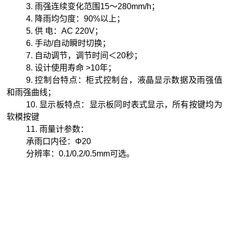
3. 雨强连续变化范围15～280mm/h；
4. 降雨均匀度：90%
以上；
5.
供
电：
AC 220V
；
6.
手动
/
自动瞬时切换；
7.
自动调节，调节时间＜
20
秒；
8.
设计使用寿命
>10
年
；
9. 控制台特点：柜式控制台，液晶显示数据及雨强值
和雨强曲线；
10. 显示板特点：显示板同时表式显示，所有按键均为
软模按键
11. 雨量计参数：
承雨口内径：Φ
20
分辨率：0.1/0.2/0.5mm可选。