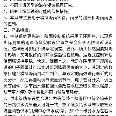
3
、不同土壤类型的潜在侵蚀机理研究。
4
、研究土壤侵蚀的可能的保护措施。
5
、本系统主要用于模拟降雨实验，雨量的测量和降雨雨强
的控制。
三、产品特点：
1
、控制系统更先进：降雨控制系统采用闭环测控，以现场
实际测量的雨量值与实验设定置之差变步长无限逼近设定
值，这样既可排除系统率定误差、管路、喷头偶然因素对降
雨影响，又可很好的消除水滞后惯性波动。逼近式控制算法
使雨强调控平稳、快速。简而言之，就是在降雨区下部所布
设的电子雨量计可以实时监测降雨强度的大小，其测定的数
据传输至模拟降雨自动控制台，与设定的雨强进行逼近式对
比分析，然后再自动调节流量调节阀、电子管路开关、调压
阀等组件，调节出水量和回水量改变水压及喷头喷水强度，
从而更方便准确地模拟不同自然降雨强度。
2
、供水管路布设更合理：为确保整个降雨区中每个喷头处
的管路供水流量
最
大可能一致，整个喷头给水系统采取管路
流量均衡供水
(
几何中心供水
)
办法，即
1
个一级分水为左右两