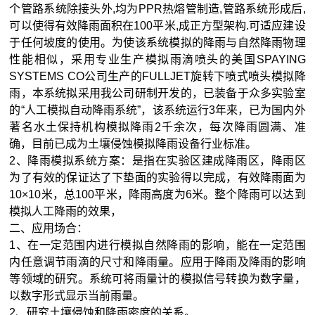
个管路系统除接头外
,
均为
PPR
热熔管制造
,
管路系统形成后
,
可以使得有效降雨面积在
100
平米
,
成正方型架构
.
可适应建设
于任何坡度的使用。为使该系统模拟的降雨与自然降雨物理
性能相似，采用专业生产模拟雨滴喷头的美国
SPAYING
SYSTEMS CO
公司生产的
FULLJET
旋转下喷式喷头模拟降
雨，本系统拟采用我公司研制开发的，已装备于众多实验室
的“人工模拟自动降雨系统”，该系统运行
3
年来，已为国内外
著名水土保持机构模拟降雨
2
千余次，每次降雨圆满、准
确，目前已成为土壤侵蚀模拟降雨设备行业标准。
2
、降雨模拟系统方案：是指在实验区建成降雨区，降雨区
为了有效的保证达了下垫面的实验得以完成，有效降雨面为
10
×
10
米，总
100
平米，降雨高度为
6
米。整个降雨可以达到
模拟人工降雨的效果，
二、应用场合：
1
、在一定范围内进行模拟自然降雨的影响，能在一定范围
内任意调节雨滴的尺寸和降雨量。应用于降雨及降雨的影响
等
领域的研究。系统可将雨量计的模拟信号转换为数字量，
以数字形式显示当前雨量。
2
、研究土壤侵蚀和降雨密度的关系。